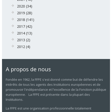
2020
(34)
2019
(28)
2018
(141)
2017
(42)
2014
(13)
2013
(2)
2012
(4)
A propos de nous
Fondée en 1962, la FFPE s'est donné comme but de défendre les
intérêts de tous les agents des Institutions européennes et de
promouvoir l'indépendance et l'excellence de la Fonction publique
européenne. La FFPE est présente dans la plupart des
Institutions.
La FFPE est une organisation professionnelle totalement