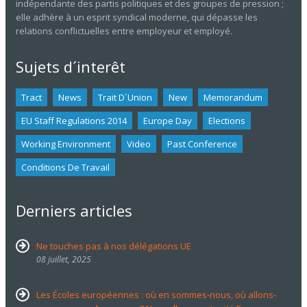
indépendante des partis politiques et des groupes de pression ;
elle adhère à un esprit syndical moderne, qui dépasse les
relations conflictuelles entre employeur et employé.
Sujets d´interêt
Tract
News
Trait D´union
New
Memorandum
EU Staff Regulations 2014
Europe Day
Elections
Working Environment
Video
Past Conference
Conditions De Travail
Derniers articles
Ne touches pas à nos délégations UE
08 juillet, 2025
Les Écoles européennes : où en sommes-nous, où allons-