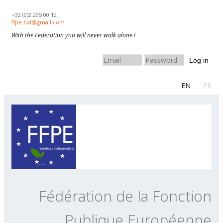
Skip to navigation
Aller au contenu principal
+32 (0)2 295 00 12
ffpe.bxl@gmail.com
With the Federation you will never walk alone !
Log in
EN
FR
Fédération de la Fonction
Publique Européenne