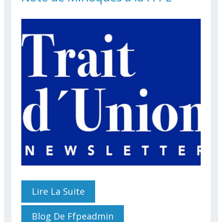
Lire La Suite
De Note De M.Roques À La
FFPE
Blog De Ffpeadmin