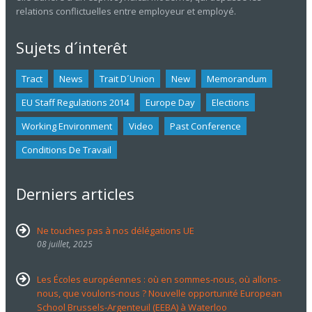
relations conflictuelles entre employeur et employé.
Sujets d´interêt
Tract
News
Trait D´union
New
Memorandum
EU Staff Regulations 2014
Europe Day
Elections
Working Environment
Video
Past Conference
Conditions De Travail
Derniers articles
Ne touches pas à nos délégations UE
08 juillet, 2025
Les Écoles européennes : où en sommes-nous, où allons-
nous, que voulons-nous ? Nouvelle opportunité European
School Brussels-Argenteuil (EEBA) à Waterloo