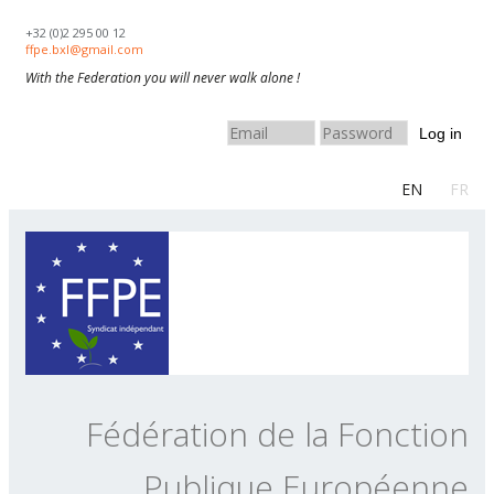
Skip to navigation
Aller au contenu principal
+32 (0)2 295 00 12
ffpe.bxl@gmail.com
With the Federation you will never walk alone !
Log in
EN
FR
Fédération de la Fonction
Publique Européenne