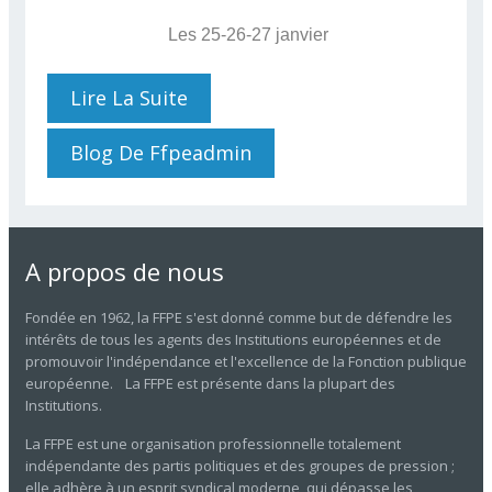
Les 25-26-27 janvier
Lire La Suite
De ELECTIONS BRUXELLES
2022
Blog De Ffpeadmin
A propos de nous
Fondée en 1962, la FFPE s'est donné comme but de défendre les
intérêts de tous les agents des Institutions européennes et de
promouvoir l'indépendance et l'excellence de la Fonction publique
européenne. La FFPE est présente dans la plupart des
Institutions.
La FFPE est une organisation professionnelle totalement
indépendante des partis politiques et des groupes de pression ;
elle adhère à un esprit syndical moderne, qui dépasse les