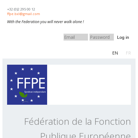
Skip to navigation
Aller au contenu principal
+32 (0)2 295 00 12
ffpe.bxl@gmail.com
With the Federation you will never walk alone !
Log in
EN
FR
Fédération de la Fonction
Publique Européenne