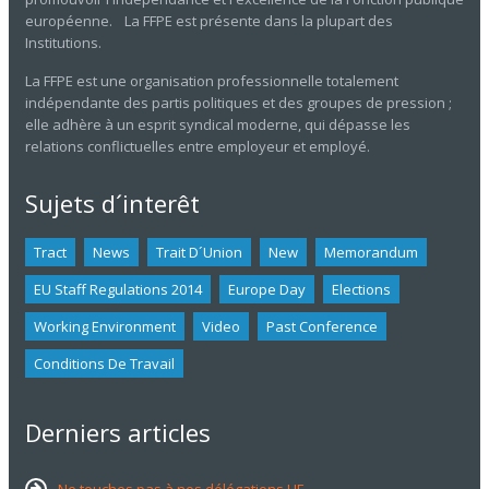
européenne. La FFPE est présente dans la plupart des
Institutions.
La FFPE est une organisation professionnelle totalement
indépendante des partis politiques et des groupes de pression ;
elle adhère à un esprit syndical moderne, qui dépasse les
relations conflictuelles entre employeur et employé.
Sujets d´interêt
Tract
News
Trait D´union
New
Memorandum
EU Staff Regulations 2014
Europe Day
Elections
Working Environment
Video
Past Conference
Conditions De Travail
Derniers articles